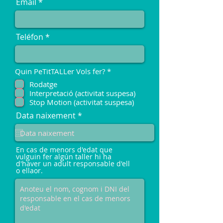
Email
Teléfon
O
Quin PeTitTALLer Vols fer?
*
b
Rodatge
l
Interpretació (activitat suspesa)
i
g
Stop Motion (activitat suspesa)
a
r
Data naixement
*
t
e
o
q
r
i
u
o
i
En cas de menors d'edat que
r
vulguin fer algún taller hi ha
e
d'haver un adult responsable d'ell
d
o ellaor.