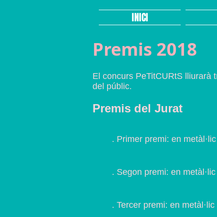
INICI
Premis 2018
El concurs PeTitCURtS lliurarà t
del públic.
Premis del Jurat
. Primer premi: en metàl·li
. Segon premi: en metàl·li
. Tercer premi: en metàl·l