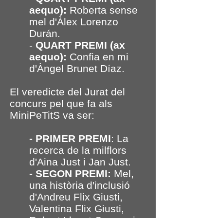
aequo):
Roberta sense
mel d'Àlex Lorenzo
Durán.
-
QUART PREMI (ax
aequo):
Confia en mi
d'Àngel Brunet Díaz.
El veredicte del Jurat del
concurs pel que fa als
MiniPeTitS va ser:
- PRIMER PREMI
: La
recerca de la milflors
d'Aina Just i Jan Just.
- SEGON PREMI:
Mel,
una història d'inclusió
d'Andreu Flix Giusti,
Valentina Flix Giusti,