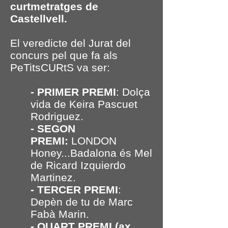
curtmetratges de
Castellvell.
El veredicte del Jurat del
concurs pel que fa als
PeTitsCURtS va ser:
- PRIMER PREMI
: Dolça
vida de Keira Pascuet
Rodriguez.
- SEGON
PREMI:
LONDON
Honey...Badalona és Mel
de Ricard Izquierdo
Martinez.
- TERCER PREMI
:
Depèn de tu de Marc
Fabà Marin.
- QUART PREMI (ax