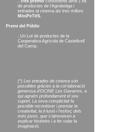
. Tres premis
consistents amb 1 lot
de productes de l'Agrobotiga i
entrades al cinema als tres millors
MiniPeTitS.
Premi del Públic
. Un Lot de productes de la
Cooperativa Agrícola de Castellvell
del Camp.
(*) Les entrades de cinema són
possibles gràcies a la col·laboració
generosa d’OCINE Les Gavarres, a
qui agraïm profundament el seu
suport. La seva complicitat fa
possible reconèixer i premiar la
creativitat, la il·lusió i l’esforç dels
més joves, que s’atreveixen a
explicar històries i a fer volar la
imaginació.