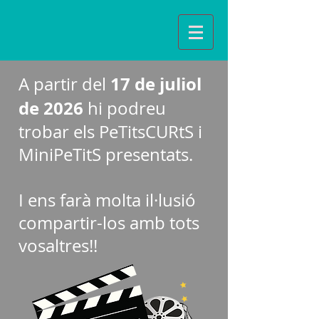
17 de juliol
A partir del
de 2026
hi podreu
trobar els PeTitsCURtS i
MiniPeTitS presentats.
I ens farà molta il·lusió
compartir-los amb tots
vosaltres!!