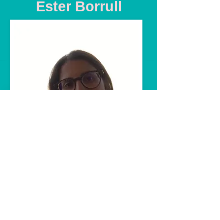
Ester Borrull
Nascuda a Reus ara fa 34
anys, va estudiar Edició i
Muntatge a l'Escac (Escola