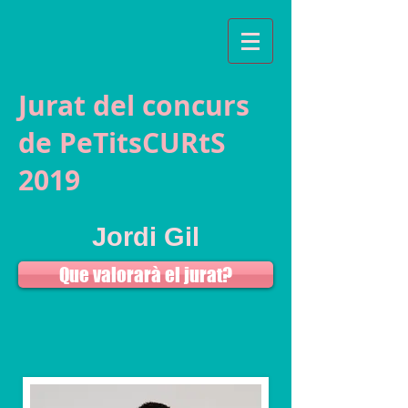
Jurat del concurs
de PeTitsCURtS
2019
Jordi Gil
Que valorarà el jurat?