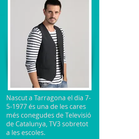
Nascut a Tarragona el dia 7-
5-1977 és una de les cares
més conegudes de Televisió
de Catalunya, TV3 sobretot
a les escoles.