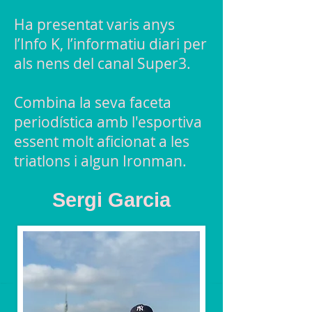
Ha presentat varis anys
l’Info K, l’informatiu diari per
als nens del canal Super3.
Combina la seva faceta
periodística amb l'esportiva
essent molt aficionat a les
triatlons i algun Ironman.
Sergi Garcia