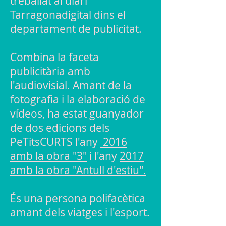
treballat al diari
Tarragonadigital dins el
departament de publicitat.
Combina la faceta
publicitària amb
l'audiovisial. Amant de la
fotografia i la elaboració de
vídeos, ha estat guanyador
de dos edicions dels
PeTitsCURTS l'any
2016
amb la obra "3"
i l'any
2017
amb la obra "Antull d'estiu".
És una persona polifacètica
amant dels viatges i l'esport.